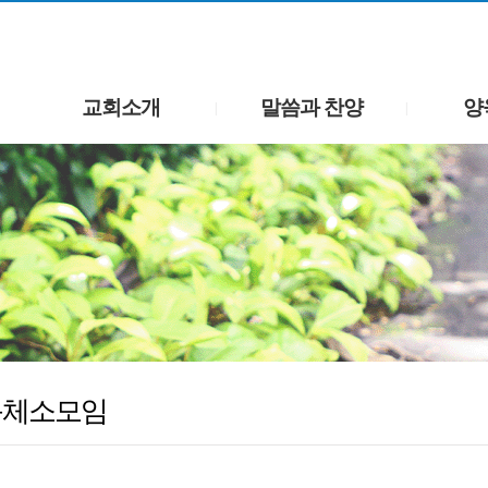
교회소개
말씀과 찬양
양
|
|
동체소모임