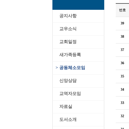
번호
>
공지사항
39
>
교우소식
38
>
교회일정
37
>
새가족등록
36
>
공동체소모임
35
>
신앙상담
34
>
교역자모임
33
>
자료실
32
>
도서소개