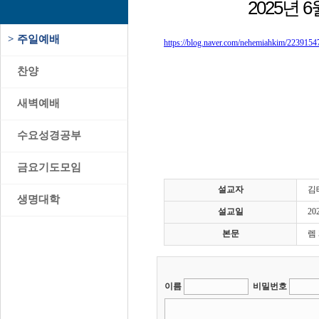
2025년
>
주일예배
https://blog.naver.com/nehemiahkim/223915
>
찬양
>
새벽예배
>
수요성경공부
>
금요기도모임
설교자
김
>
생명대학
설교일
20
본문
렘 
이름
비밀번호