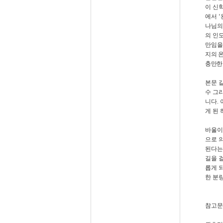
이 신
에서
‘
나님의
의 인
만임을
지의 
충만한
본문 
수 그
니다
.
게 된
바울이
으로 
된다는
길을 
롭게 
한 분
참고문