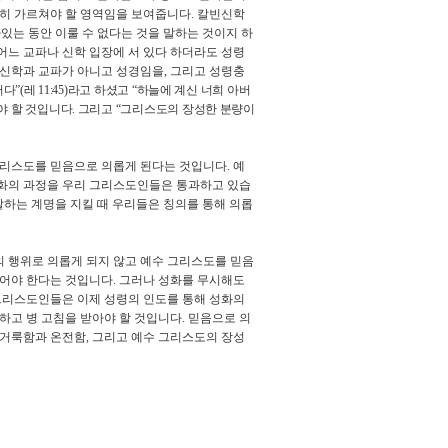
히 가르쳐야 할 영역임을 보여줍니다
.
칼빈신학
있는 동안 이룰 수 없다는 것을 말하는 것이지 하
어느 교파나 신학 입장에 서 있다 하더라도 성령
 신학과 교파가 아니고 성경임을
,
그리고 성령충
어다
”(
레
11:45)
라고 하셨고
“
하늘에 계신 너희 아버
야 할 것입니다
.
그리고
“
그리스도의 장성한 분량이
그리스도를 믿음으로 의롭게 된다는 것입니다
.
예
화의 과정을 우리 그리스도인들은 통과하고 있습
말하는 계명을 지킬 때 우리들은 칭의를 통해 의롭
 행위로 의롭게 되지 않고 예수 그리스도를 믿음
두어야 한다는 것입니다
.
그러나 성화를 무시해도
그리스도인들은 이제 성령의 인도를 통해 성화의
하고 병 고침을 받아야 할 것입니다
.
믿음으로 의
 거룩함과 온전함
,
그리고 예수 그리스도의 장성