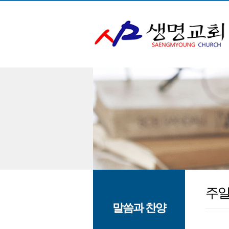
주
말씀과 찬양