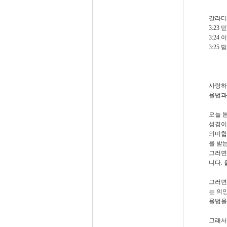
갈라
3:23
믿
3:24
이
3:25
믿
사랑하
율법과
오늘 
성경이
의미합
을 받
그러면
니다
.
그러면
는 의
율법을
그래서