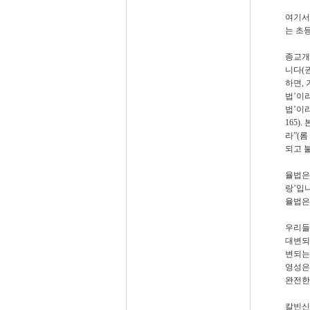
여기서
는 초
종교개
니다
(
하면
,
법
’
이
법
’
이
165).
라
”(
롬
되고 
율법은
랑
’
입
율법은
우리들
대변되
변되는
영성은
완전한
칼빈