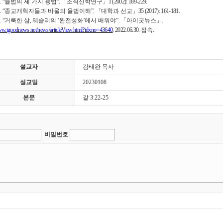
. “
율법의 세 가지 용법
”.
「
조직신학연구
」
1 (2002): 189-229.
. “
종교개혁자들과 바울의 율법이해
”.
「
대학과 선교
」
35 (2017): 161-181.
. “
거룩한 삶
,
웨슬리의
‘
완전성화
’
에서 배워야
”.
「
아이굿뉴스
」
.
www.igoodnews.net/news/articleView.html?idxno=43640
. 2022.06.30.
접속
.
설교자
김태완 목사
설교일
20230108
본문
갈 3:22-25
비밀번호