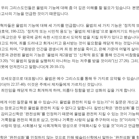
 우리 그리스도인들은 율법의 기능에 대해 좀 더 깊은 이해를 할 필요가 있습니다
.
본문
등교사의 기능을 언급한 것이기 때문입니다
.
혁자들은 율법의 기능에 대해 세 가지를 언급합니다
.
율법의 세 가지 기능은
‘
정치적 
권호덕
, 190-222). ‘
정치적 또는 시민적 용도
’
는
‘
율법의 제
1
용법
’
으로 불려지기도 하는
기독교인은 두 왕국에 공히 속한 시민으로서 도덕적 법을 지킬 의무가 있다고 봤습니다
라고도 하며
,
죄를 드러내고 회개시키고 용서받는 것이 필요함을 깨닫게 하는 것입니다
라고도 하며
, “
구원받은 인간을 갱생시켜 죄 된 본성을 죽이고
,
은혜 가운데 어떻게 살아
본문과 관련된 율법의 기능은
‘
율법의 제
2
용법
’
인
‘
신학적 용도
’
를 통해 인간의 비참함
3:20). “
이 율법의 말씀을 실행하지 아니하는 자는 저주를 받을 것이라
”(
신
27:26).
그리
불못에 던져진다고 말합니다
(
계
20:10-15).
 모세오경으로 대표됩니다
.
율법은 예수 그리스도를 통해 두 가지로 요약될 수 있습니
니다
(
마
22:37-40).
이것은 주께서 제자들에게 가르치신 것입니다
.
 죄인임을 깨닫게 하고 회개하게 하며
,
의롭다 칭함을 받고 성화의 길을 가게 합니다
.
에게 이런 질문을 해 볼 수 있습니다
.
율법을 완전히 지킬 수 있는가
?
이 질문은 개신교
는 장로교신학은 율법을 완전히 지킬 수 없다고 말합니다
.
칼빈신학은
‘
완전성화
’
를 
 감리교신학은
‘
완전성화
’
를 인정하기 때문에 율법을 완전히 지킬 수 있는 것이 가능
 거룩함을 완전의 목표로 삼고
,
언제나 거룩한 사랑의 삶을 추구하며 사는 것
”
이라며
“
 사랑의 영성
,
사회봉사 및 사회개혁의 영성으로 구체화시킬 수 있을 것
”
이라고 언급
신학은
‘
완전성화
’
를 인정하지 않는 것으로 인해 웨슬리신학에서 말하는
‘
완전성화
’
를 