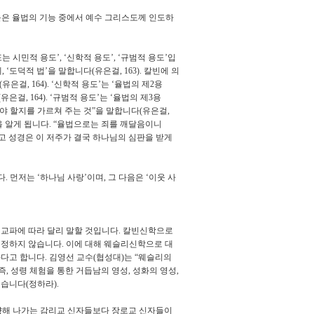
은 율법의 기능 중에서 예수 그리스도께 인도하
또는 시민적 용도
’, ‘
신학적 용도
’, ‘
규범적 용도
’
입
데
, ‘
도덕적 법
’
을 말합니다
(
유은걸
, 163).
칼빈에 의
(
유은걸
, 164). ‘
신학적 용도
’
는
‘
율법의 제
2
용
(
유은걸
, 164). ‘
규범적 용도
’
는
‘
율법의 제
3
용
야 할지를 가르쳐 주는 것
”
을 말합니다
(
유은걸
,
을 알게 됩니다
. “
율법으로는 죄를 깨달음이니
고 성경은 이 저주가 결국 하나님의 심판을 받게
다
.
먼저는
‘
하나님 사랑
’
이며
,
그 다음은
‘
이웃 사
 교파에 따라 달리 말할 것입니다
.
칼빈신학으로
인정하지 않습니다
.
이에 대해 웨슬리신학으로 대
하다고 합니다
.
김영선 교수
(
협성대
)
는
“
웨슬리의
즉
,
성령 체험을 통한 거듭남의 영성
,
성화의 영성
,
했습니다
(
정하라
).
향해 나가는 감리교 신자들보다 장로교 신자들이