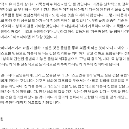
학적 이유 때문에 삶에서 거룩성이 뒤쳐진다면 안 될 것입니다
.
이것은 신학적으로 정확
완전성화
’
를 부인하는 것은 인간의 죄성은 여전히 남아있기 때문에 완전한 성화를 살아
 거룩함을 향해 전심전력하지 않아도 된다는 것을 의미하지 않습니다
.
그렇기 때문에 
도를 따라 주의 성품을 닮아가는데 전심전력해야 할 것입니다
.
우리들의 최종적 기준은
 기억하고 성화의 길을 가야할 것입니다
.
하나님께서
“
내가 거룩하니 너희도 거룩할지
온전하심과 같이 너희도 온전하라
”(
마
5:48)
라고 하신 말씀처럼
‘
거룩과 온전
’
을 향해 나가
 데까지
”
이르러야
(
엡
4:13)
할 것입니다
.
갈라디아서에서 바울이 말하고 싶은 것은 율법을 통해 의롭게 되는 것이 아니고 예수 
리스도를 믿음으로 의롭게 된다는 것은 칭의만을 의미하지 않고 성화도 포함됩니다
.
성
이 성화와 관련된 율법의 기능은 율법의 제
3
용법으로
‘
규법적 용도
’
입니다
.
즉 성경이 
 하나님의 의를 실질적으로 도덕적으로 이루어 하나님의 거룩에 참여하게 됩니다
.
 갈라디아 교인들에게
,
그리고 오늘날 우리 그리스도인들에게 말하고 싶은 것은 율법의
의롭게 된다는 것입니다
.
이것은 성화에 강조점을 두어서는 안 되고 칭의에 강조점을 
 말은 아닙니다
.
칭의를 통해 그리스도의 옷을 입은
,
법정적으로 의롭다 칭함을 받은 
걸어가는 것이 마땅합니다
.
만약 성화의 길을 가지 않는다면 병들어 있다는 것임을 인식
되는 것은 칭의만 해당되는 것이 아니라 칭의와 성화까지 포함한 의미임을 깊게 깨닫고
량이 충만한 데까지 이르르길 기원합니다
.
헌