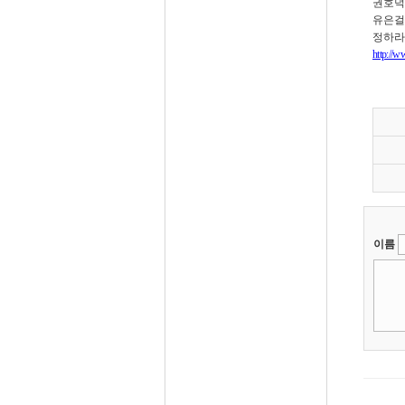
권호덕
유은걸
정하라
http://
이름