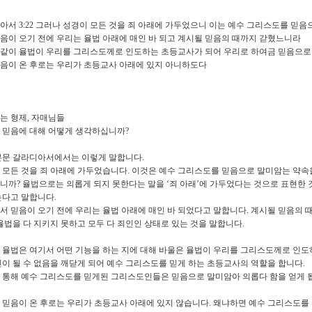
디아서
3:22
그러나 성경이 모든 것을 죄 아래에 가두었으니 이는 예수 그리스도를 믿음
음이 오기 전에 우리는 율법 아래에 매인 바 되고 계시될 믿음의 때까지 갇혔느니라
같이 율법이 우리를 그리스도께로 인도하는 초등교사가 되어 우리로 하여금 믿음으로 
음이 온 후로는 우리가 초등교사 아래에 있지 아니하도다
는 형제
,
자매님들
 믿음에 대해 어떻게 생각하십니까
?
본문 갈라디아서에서는 이렇게 말합니다
.
 모든 것을 죄 아래에 가두었습니다
.
이것은 예수 그리스도를 믿음으로 말미암는 약속
니까
?
율법으로는 의롭게 되지 못한다는 말을
‘
죄 아래
’
에 가두었다는 것으로 표현한
는다고 말합니다
.
서 믿음이 오기 전에 우리는 율법 아래에 매인 바 되었다고 말합니다
.
계시될 믿음의 
율법을 다 지키지 못하고 모두 다 죄인인 상태로 있는 것을 말합니다
.
 율법은 여기서 어떤 기능을 하는 지에 대해 바울은 율법이 우리를 그리스도께로 인
인이 될 수 없음을 깨닫게 되어 예수 그리스도를 믿게 하는 초등교사의 역할을 합니다
.
 통해 예수 그리스도를 믿게된 그리스도인들은 믿음으로 말미암아 의롭다 함을 얻게 
 믿음이 온 후로는 우리가 초등교사 아래에 있지 않습니다
.
왜냐하면 예수 그리스도를