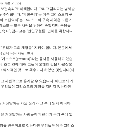
다
(
바톤 외
, 55).
 보편속죄
’
로 이해합니다
.
그리고 감리교는
범웨슬
을 주장합니다
. ‘
제한속죄
’
는 예수 그리스도의 구
의 보편속죄
’
는 그리스도의 구속 사역은 모든 사
리스도는 모든 사람을 위하여 죽었지만
,
구원을
한속죄
’,
감리교는
‘
만인구원론
’
견해를 취합니다
.
면
“
우리가 그의 계명을
”
지켜야 합니다
.
본문에서
표적입니다
(
제자원
, 383).
고
‘
기노스코
(
γιν
ώ
σκω
)’
라는 동사를 사용하고 있습
강조한 것에 대해 그들이 오해한 것을 바로잡으
고 역사적인 것으로 채우고자 하였던 것입니다
(
제
이고 사변적으로 흘러갈 수 있습니다
.
야고보서 기
럼 우리들이 그리스도의 계명을 지키지 않는다면
는 거짓말하는 자요 진리가 그 속에 있지 아니하
은 거짓말하는 사람들이며 진리가 우리 속에 없
 죄를 반복적으로 짓는다면 우리들은 예수 그리스