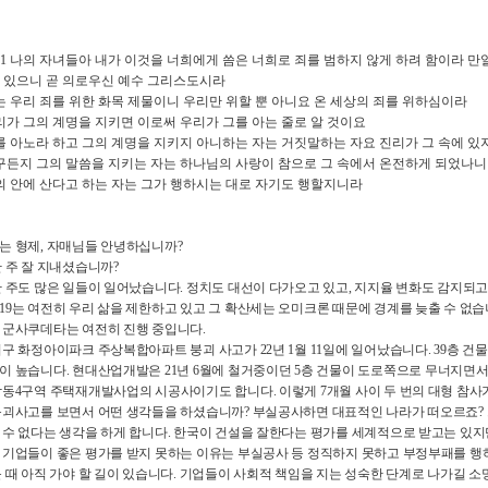
:1
나의 자녀들아 내가 이것을 너희에게 씀은 너희로 죄를 범하지 않게 하려 함이라 만
 있으니 곧 의로우신 예수 그리스도시라
는 우리 죄를 위한 화목 제물이니 우리만 위할 뿐 아니요 온 세상의 죄를 위하심이라
리가 그의 계명을 지키면 이로써 우리가 그를 아는 줄로 알 것이요
를 아노라 하고 그의 계명을 지키지 아니하는 자는 거짓말하는 자요 진리가 그 속에 있
구든지 그의 말씀을 지키는 자는 하나님의 사랑이 참으로 그 속에서 온전하게 되었나니
의 안에 산다고 하는 자는 그가 행하시는 대로 자기도 행할지니라
는 형제
,
자매님들 안녕하십니까
?
한 주 잘 지내셨습니까
?
한 주도 많은 일들이 일어났습니다
.
정치도 대선이 다가오고 있고
,
지지율 변화도 감지되고
19
는 여전히 우리 삶을 제한하고 있고 그 확산세는 오미크론 때문에 경계를 늦출 수 없
 군사쿠데타는 여전히 진행 중입니다
.
서구 화정아이파크 주상복합아파트 붕괴 사고가
22
년
1
월
11
일에 일어났습니다
. 39
층 건
이 높습니다
.
현대산업개발은
21
년
6
월에 철거중이던
5
층 건물이 도로쪽으로 무너지면서
학동
4
구역 주택재개발사업의 시공사이기도 합니다
.
이렇게
7
개월 사이 두 번의 대형 참
붕괴사고를 보면서 어떤 생각들을 하셨습니까
?
부실공사하면 대표적인 나라가 떠오르죠
?
 수 없다는 생각을 하게 합니다
.
한국이 건설을 잘한다는 평가를 세계적으로 받고는 있지
 기업들이 좋은 평가를 받지 못하는 이유는 부실공사 등 정직하지 못하고 부정부패를 
 때 아직 가야 할 길이 있습니다
.
기업들이 사회적 책임을 지는 성숙한 단계로 나가길 소