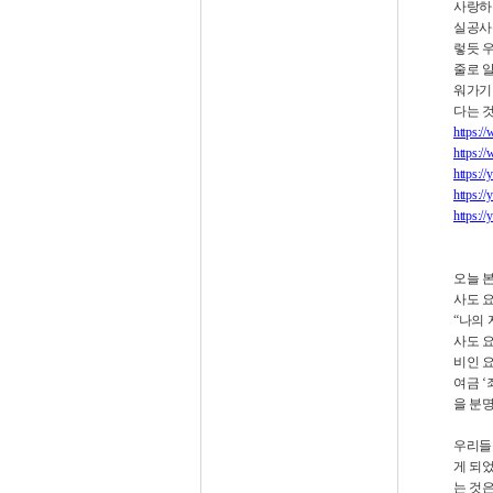
사랑하
실공사
렇듯 
줄로 
워가기
다는 
https:/
https:
https:/
https:/
https:/
오늘 
사도 
“
나의
사도 
비인 
여금
‘
을 분
우리들
게 되
는 것