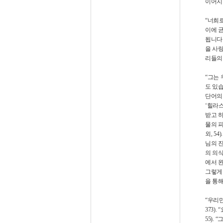
이어지
“
너희로
이에 
됩니다
을 사
리들의
“
그는 
도 있
단어의
‘
힐라
받고 
물의 
외
, 54)
님의 
의 의
에서 
그렇게
을 통
“
우리만
373). “
55). “
그