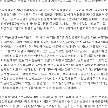
는 롬
6:1
에서
‘
은혜를 더하게 하려고 죄에 거하겠느냐 그럴 수 없느니라
’
고 못박았던 것
”
 죄를 범하지 않게 하려 함이라
”
와
“
만일 누가 죄를 범하여도
”
사이의 긴장은
,
죄에 대한
균형을 잡아 줍니다
(
바톤 외
, 52).
사도 요한은
‘
죄짓는 것
’
에 대해 본문을 통해 잘 표현해 
.
그 강도는 하나님을 사랑하는 표현을 통해 이해할 수 있습니다
. “
네 마음을 다하고 목숨
랑하라
”(
막
12:30).
이렇게 하나님을 사랑하듯 죄를 짓지 않기 위해 마음을 다하고 목숨을 
 죄성과 연약함으로 죄를 지을 때는 예수 그리스도께 나아가서 죄를 회개하고 죄용서를
우리 죄를 위한 화목 제물이니
”
에서
‘
화목 제물
’
로 개역개정은 번역했는데
,
이를
‘
속죄제
습니다
(
변종길
, 182). ‘
화목 제물
’
의 원어는
‘
힐라스모스
(ἱ
λασμός
)’
는 신약에서 본절과
4:10
에
 명사형입니다
(
바톤 외
, 54). 70
인역 에스겔
44:27
에서
‘
속죄제
’
라는 히브리어를 헬라어로 
스모스
’
를
‘
속죄제물
’
로 이해할 수도 있지만
,
동족어인
‘
힐라스테리온
’(
대속
,
달램
)
과 어근
하나님의 진노를 면하게 하는 어떤 것과 연관되는 것으로 이해하여
‘
화목 제물
’
로 이해할 
피가 제단에 뿌려졌을 때 사람들이 하나님께 다가갈 수 있었듯이
,
신자들은 그리스도의 십
.
이렇게
“
예수가 화목 제물이 되었다는 것은 마땅히 죄로 인해 죽을 수밖에 없는 죄인을
진노가 덮어지고 하나님과 인간 사이에 화목하게 하는 길을 여셨다는 의미
”
입니다
(
제자원
식은 희생 제사라고 불릴 수 있다
.
그러나 기독교적인 의미에서의 구원은 단 한 가지 확실
완벽할 정도로 명확하다
.
그리스도의 대속의 희생은 일종의 화목이다
.
그것의 목적은 분노
 하는데 성공했다
.’”(
잭맨
, 63).
본문
‘
힐라스모스
’
는
‘
속죄제물
’
로 번역하기보다 개역개
해 관계회복을 의미하는 것을 이해하는데 더 적절하다고 생각합니다
.
 위할 뿐 아니요 온 세상의 죄를 위하심이라
”
를
‘
보편 속죄설
’
혹은
‘
만인 구원설
’
로 이해
요한은 보편 구원론
,
즉 믿든지 믿지 않든지 간에 모든 사람이 그리스도에 의해 구원을 받
리스도의 죽음이 이제껏 살았거나 앞으로 살게 될 모든 사람의 모든 죄에 대해 충족하지