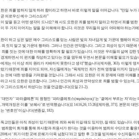
요한은 죄를 범하지 않게 하려 함이라고 하면서 바로 이렇게 말을 이어갑니다
. “
만일 누가
 곧 의로우신 예수 그리스도라
”
 이 말을 듣고 어떤 생각이 드나요
?
왜 사도 요한은 죄를 범하지 말라고 하면서 죄를 범한
 이 두 가지 이어지는 말을 잘 이해해야 합니다
.
이것은 우리들의 삶이 어떠해야 하는가에
요한이 하고 싶은 말은 예수 그리스도를 믿는 사람은 빛의 자녀답게 빛 가운데 행해야 하
.
죄 짓지 말고 빛 가운데 행하라
.
그러나 인간은 연약합니다
.
그리고 죄성이 있기 때문에 
이 죄를 짓는 것에 대한 이해를 명확하게 할 필요가 있습니다
.
이것은 우리들의 삶에 강한
 경계하면서 이 편지를 작성하고 있다는 것을 염두해 두면서 본문을 이해할 필요가 있습
자에게는 더 이상 죄의 원리가 지배하지 못한다고 생각
”
했습니다
(
제자원
, 363).
이렇게 영
달랐기 때문에 죄를 지어도 되며
,
자신들에게는
“
육체적인 죄가 전혀 영향을 미치지 않는
짓는 것에 대한 방종을 가져왔을 것입니다
.
그래서 사도 요한은 이 죄 문제에 대한 이해를
다라고 사도 요한은 강조합니다
.
그러나 인간의 죄성과 연약성으로 죄를 범할 수 있는데
,
예수 그리스도께서 하셨다는 것을 언급합니다
(
요일
2:1-2).
의
‘
대언자
’ ‘
파라클레톤
’
의 원형인
‘
파라클레토스
(
παρ
ά
κλητος
)’
는
‘
곁에서 부르는 자
’
라는 
,
개역개정은 이를
‘
보혜사
’
로 번역했습니다
(
요
14:16,26; 15:26)[
제자원
, 371].
본문의 대언
시는
‘
변호인
’
이십니다
(
변종길
, 182).
기독교인들은 아직 죄성이 있기 때문에 죄와 싸워 이길 때도 있지만
,
질 때도 있습니다
.
이
이 범죄함이 회개를 통해 죄사함과 죄용서가 된다는 것을 이용하여 범죄의 수단으로 활용
:20
에서
‘
죄가 더한 곳에 은혜가 더욱 넘쳤다
’
라고 말한 후 그것을 빙자해서 수신자들이 