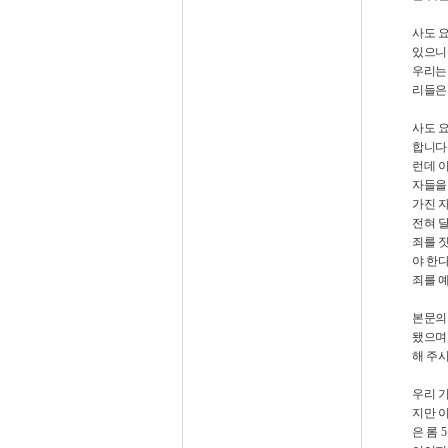
사도 
있으니
우리는
리들은
사도 
합니다
런데 
자들을
가진 
전혀 
죄를 
야 한
죄를 
본문
됐으며
해 주
우리 
지만 
은 롬
5