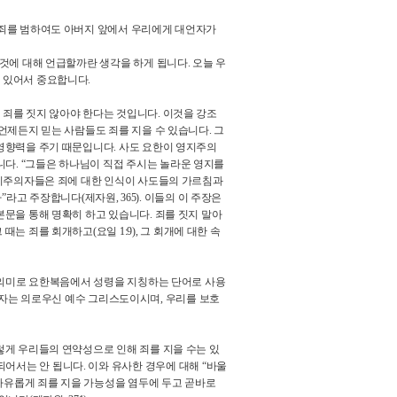
 죄를 범하여도 아버지 앞에서 우리에게 대언자가
 것에 대해 언급할까란 생각을 하게 됩니다
.
오늘 우
 있어서 중요합니다
.
고 죄를 짓지 않아야 한다는 것입니다
.
이것을 강조
언제든지 믿는 사람들도 죄를 지을 수 있습니다
.
그
 영향력을 주기 때문입니다
.
사도 요한이 영지주의
니다
. “
그들은 하나님이 직접 주시는 놀라운 영지를
지주의자들은 죄에 대한 인식이 사도들의 가르침과
다
”
라고 주장합니다
(
제자원
, 365).
이들의 이 주장은
 본문을 통해 명확히 하고 있습니다
.
죄를 짓지 말아
그 때는 죄를 회개하고
(
요일
1:9),
그 회개에 대한 속
의미로 요한복음에서 성령을 지칭하는 단어로 사용
자는 의로우신 예수 그리스도이시며
,
우리를 보호
렇게 우리들의 연약성으로 인해 죄를 지을 수는 있
되어서는 안 됩니다
.
이와 유사한 경우에 대해
“
바울
자유롭게 죄를 지을 가능성을 염두에 두고 곧바로