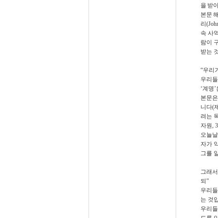
을 받
본문 
리
(Joh
속 사
람이 
받는 
“
우리가
우리들
‘
계명
’
본문은
니다
(
려는 
자원
, 
오늘날
자가 
그를 
그래서
되
”
우리들
는 것
우리들