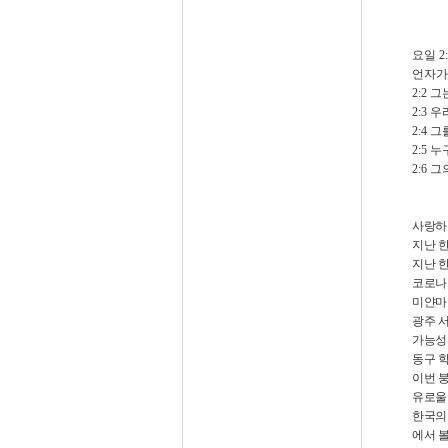
요일
2
언자가
2:2
그
2:3
우
2:4
그
2:5
누
2:6
그
사랑하
지난 
지난 
코로나
미얀마
광주 
가능성
동구 
이번 
유로울
한국의
에서 볼