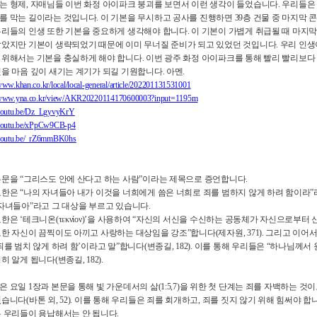
는 형제
,
자매님들 이번 화정 아이파크 붕괴를 보면서 이런 생각이 들었습니다
.
우리들은 
를 막는 길이라는 것입니다
.
이 기본을 무시하고 공사를 진행하면
39
층 건물 중 마지막 
우리들의 인생 또한 기본을 중요하게 생각해야 합니다
.
이 기본이 가볍게 취급될 때 마지막
알았지만 기본이 생략되었기 때문에 이미 무너질 준비가 되고 있었던 것입니다
.
우리 인생
 위해서는 기본을 충실하게 해야 합니다
.
이번 광주 화정 아이파크를 통해 빨리 빨리보다
것을 마음 깊이 새기는 계기가 되길 기원합니다
.
아멘
.
/www.khan.co.kr/local/local-general/article/202201131531001
//www.yna.co.kr/view/AKR20220114170600003?input=1195m
/youtu.be/Dz_LgyvyKrY
/youtu.be/xPpCw9CB-p4
/youtu.be/_rZ6mmBK0hs
본문을
“
그리스도 안에 산다고 하는 사람
”
이라는 제목으로 증언합니다
.
요한은
“
나의 자녀들아 내가 이것을 너희에게 씀은 너희로 죄를 범하지 않게 하려 함이라
”
 자녀들아
”
라고 그 대상을 부르고 있습니다
.
요한은
‘
테크니온
(
τεκνίον
)’
을 사용하여
“
자신의 서신을 수신하는 공동체가 자신으로부터 신
요한 자신이 끔찍이도 아끼고 사랑하는 대상임을 강조
”
합니다
(
제자원
, 371).
그리고 이어서
죄를 범치 않게 하려 함
’
이라고 말
”
합니다
(
변종길
, 182).
이를 통해 우리들은
“
하나님께서 원
명히 알게 됩니다
(
변종길
, 182).
은 요일
1
장과 본문을 통해 빛 가운데서의 삶
(1:5,7)
을 위한 첫 단계는 죄를 자백하는 것
었습니다
(
바톤 외
, 52).
이를 통해 우리들은 죄를 회개하고
,
죄를 짓지 않기 위해 힘써야 합
은 우리들이 용납해서는 안 됩니다
.