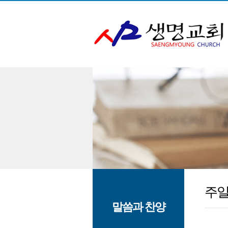
주
말씀과 찬양