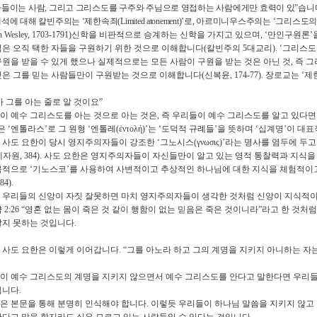
아들이는 사람
,
그리고 그리스도를 구주와 주님으로 영접하는 사람에게만 효력이 있
”
습니
해석에 대해 칼빈주의는
‘
제한속죄
(Limited atonement)’
로
,
아르미니우스주의는
‘
그리스도의
n Wesley, 1703-1791)
신학을 비판적으로 승계하는 신학을 가지고 있으며
, ‘
만인구원론
’
역은 오직 택한 자들을 구원하기 위한 것으로 이해합니다
(
칼빈주의
5
대교리
). ‘
그리스도
구원을 받을 수 있게 했으나 실제적으로는 모든 사람이 구원을 받는 것은 아닌 것
,
즉 그
것은 그를 믿는 사람들만이 구원받는 것으로 이해합니다
(
신복윤
, 174-77).
장로교는
‘
제
 그를 아는 줄로 알 것이요
”
이 예수 그리스도를 아는 것으로 아는 것은
,
즉 우리들이 예수 그리스도를 알고 있다
은
‘
엔톨라스
’
로 그 원형
‘
엔톨레
(ἐ
ντολ
ή)’
는
‘
도덕적 규례들
’
을 뜻하며
‘
십계명
’
이 대
 사도 요한이 당시 영지주의자들이 강조한
‘
그노시스
(
γνωσις
)’
라는 명사를 염두에 두
제자원
, 384).
사도 요한은 영지주의자들이 자신들만이 알고 있는 영적 통찰력과 지식을 
목적으로
‘
기노스코
’
를 사용하여 사변적이고 추상적인 하나님에 대한 지식을 체험적이
384).
 우리들의 신앙이 자짓 잘못하면 마치 영지주의자들이 생각한 것처럼 신앙이 지식적
약
2:26 “
영혼 없는 몸이 죽은 것 같이 행함이 없는 믿음은 죽은 것이니라
”
라고 한 것처
알지 못하는 것입니다
.
 사도 요한은 이렇게 이어갑니다
. “
그를 아노라 하고 그의 계명을 지키지 아니하는 자
이 예수 그리스도의 계명을 지키지 않으면서 예수 그리스도를 안다고 말한다면 우리들
입니다
.
은 본문을 통해 분명히 인식해야 합니다
.
이렇듯 우리들이 하나님 말씀을 지키지 않고