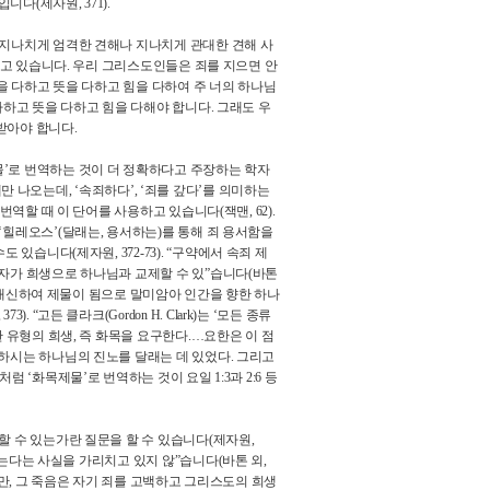
입니다
(
제자원
, 371).
 지나치게 엄격한 견해나 지나치게 관대한 견해 사
주고 있습니다
.
우리 그리스도인들은 죄를 지으면 안
을 다하고 뜻을 다하고 힘을 다하여 주 너의 하나님
다하고 뜻을 다하고 힘을 다해야 합니다
.
그래도 우
 받아야 합니다
.
물
’
로 번역하는 것이 더 정확하다고 주장하는 학자
만 나오는데
, ‘
속죄하다
’, ‘
죄를 갚다
’
를 의미하는
번역할 때 이 단어를 사용하고 있습니다
(
잭맨
, 62).
‘
힐레오스
’(
달래는
,
용서하는
)
를 통해 죄 용서함을
수도 있습니다
(
제자원
, 372-73). “
구약에서 속죄 제
자가 희생으로 하나님과 교제할 수 있
”
습니다
(
바톤
 대신하여 제물이 됨으로 말미암아 인간을 향한 하나
, 373). “
고든 클라크
(Gordon H. Clark)
는
‘
모든 종류
한 유형의 희생
,
즉 화목을 요구한다
.
…
요한은 이 점
하시는 하나님의 진노를 달래는 데 있었다
.
그리고
정처럼
‘
화목제물
’
로 번역하는 것이 요일
1:3
과
2:6
등
할 수 있는가란 질문을 할 수 있습니다
(
제자원
,
는다는 사실을 가리치고 있지 않
”
습니다
(
바톤 외
,
만
,
그 죽음은 자기 죄를 고백하고 그리스도의 희생