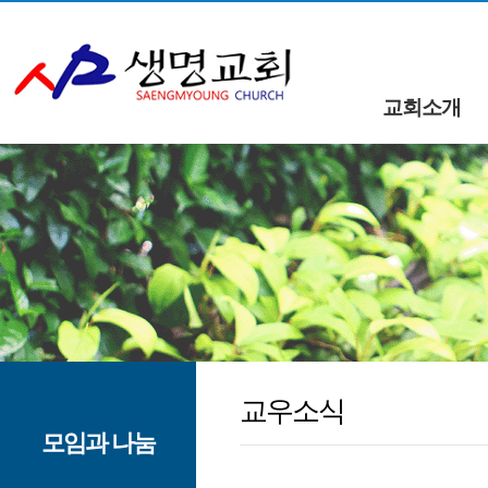
교회소개
교우소식
모임과 나눔